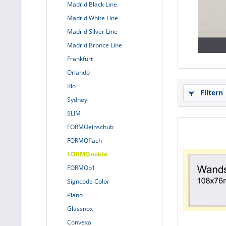
Madrid Black Line
Madrid White Line
Madrid Silver Line
Madrid Bronce Line
Frankfurt
Orlando
Rio
Filtern
Sydney
SLIM
FORMOeinschub
FORMOflach
FORMOnoble
FORMOb1
Signcode Color
Plano
Glassnox
Convexa