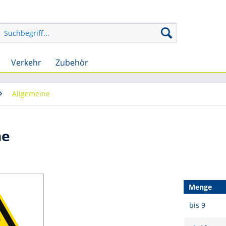
Verkehr
Zubehör
Allgemeine
he
Menge
bis
9