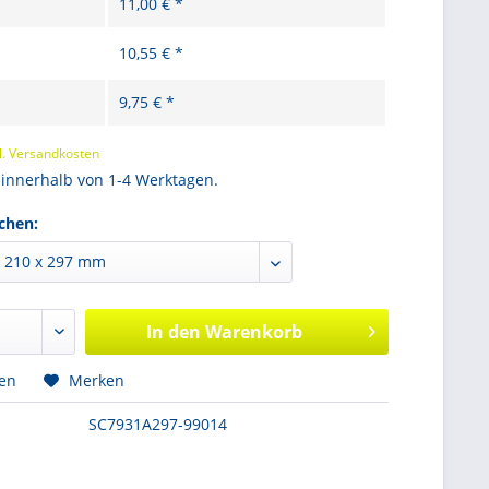
11,00 € *
10,55 € *
9,75 € *
l. Versandkosten
 innerhalb von 1-4 Werktagen.
chen:
In den
Warenkorb
hen
Merken
SC7931A297-99014