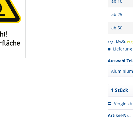
ab
10
ab
25
ab
50
zzgl. MwSt.
zzg
Lieferung
Auswahl Zei
Vergleic
Artikel-Nr.: