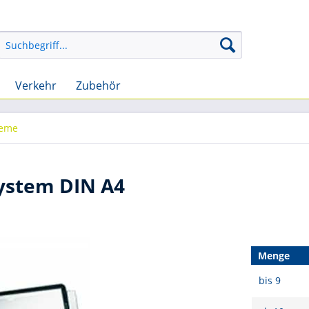
Verkehr
Zubehör
teme
ystem DIN A4
Menge
bis
9