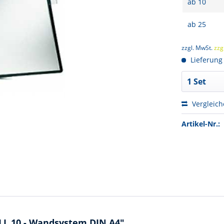
ab
10
ab
25
zzgl. MwSt.
zzg
Lieferung
Vergleic
Artikel-Nr.:
L 10 - Wandsystem DIN A4"