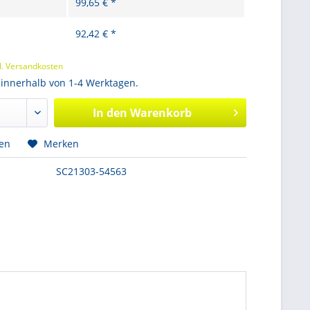
99,65 € *
92,42 € *
l. Versandkosten
 innerhalb von 1-4 Werktagen.
In den
Warenkorb
hen
Merken
SC21303-54563