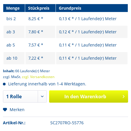
Menge
Stückpreis
Grundpreis
bis
2
8,25 € *
0,13 € * / 1 Laufende(r) Meter
ab
3
7,80 € *
0,12 € * / 1 Laufende(r) Meter
ab
5
7,57 € *
0,11 € * / 1 Laufende(r) Meter
ab
10
7,22 € *
0,11 € * / 1 Laufende(r) Meter
Inhalt:
66 Laufende(r) Meter
zzgl. MwSt.
zzgl. Versandkosten
Lieferung innerhalb von 1-4 Werktagen.
In den
Warenkorb
Merken
Artikel-Nr.:
SC2707RO-55776