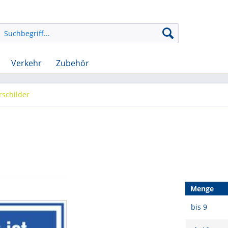
Verkehr
Zubehör
rschilder
Menge
bis
9