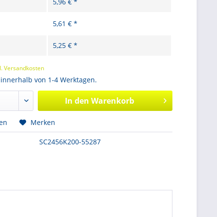
5,96 € *
5,61 € *
5,25 € *
l. Versandkosten
 innerhalb von 1-4 Werktagen.
In den
Warenkorb
hen
Merken
SC2456K200-55287