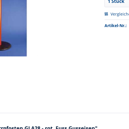
Vergleic
Artikel-Nr.:
pfosten GLA28 - rot, Fuss Gusseisen"