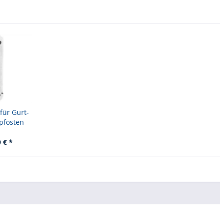
für Gurt-
pfosten
 € *