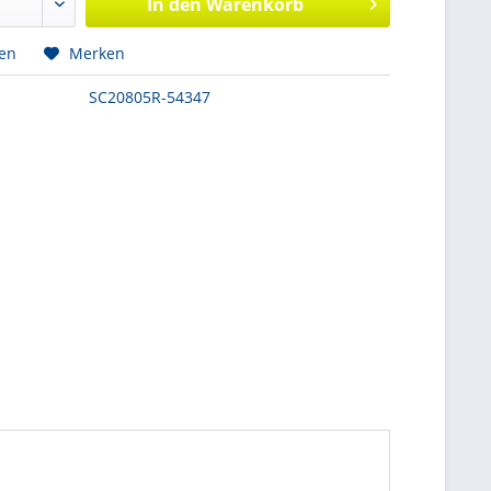
In den
Warenkorb
hen
Merken
SC20805R-54347